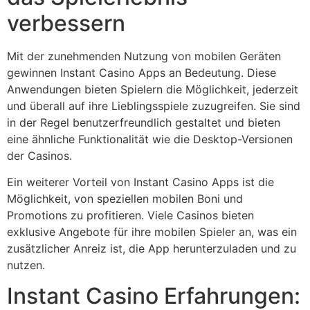
verbessern
Mit der zunehmenden Nutzung von mobilen Geräten
gewinnen Instant Casino Apps an Bedeutung. Diese
Anwendungen bieten Spielern die Möglichkeit, jederzeit
und überall auf ihre Lieblingsspiele zuzugreifen. Sie sind
in der Regel benutzerfreundlich gestaltet und bieten
eine ähnliche Funktionalität wie die Desktop-Versionen
der Casinos.
Ein weiterer Vorteil von Instant Casino Apps ist die
Möglichkeit, von speziellen mobilen Boni und
Promotions zu profitieren. Viele Casinos bieten
exklusive Angebote für ihre mobilen Spieler an, was ein
zusätzlicher Anreiz ist, die App herunterzuladen und zu
nutzen.
Instant Casino Erfahrungen: