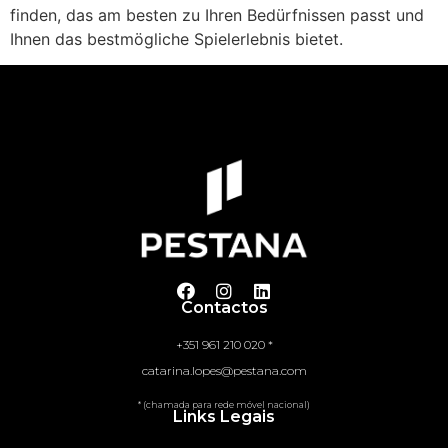
finden, das am besten zu Ihren Bedürfnissen passt und
Ihnen das bestmögliche Spielerlebnis bietet.
Contactos
+351 961 210 020 *
catarina.lopes@pestana.com
* (chamada para rede móvel nacional)
Links Legais