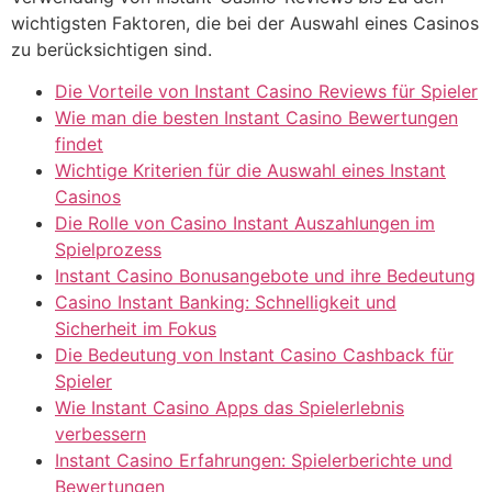
wichtigsten Faktoren, die bei der Auswahl eines Casinos
zu berücksichtigen sind.
Die Vorteile von Instant Casino Reviews für Spieler
Wie man die besten Instant Casino Bewertungen
findet
Wichtige Kriterien für die Auswahl eines Instant
Casinos
Die Rolle von Casino Instant Auszahlungen im
Spielprozess
Instant Casino Bonusangebote und ihre Bedeutung
Casino Instant Banking: Schnelligkeit und
Sicherheit im Fokus
Die Bedeutung von Instant Casino Cashback für
Spieler
Wie Instant Casino Apps das Spielerlebnis
verbessern
Instant Casino Erfahrungen: Spielerberichte und
Bewertungen