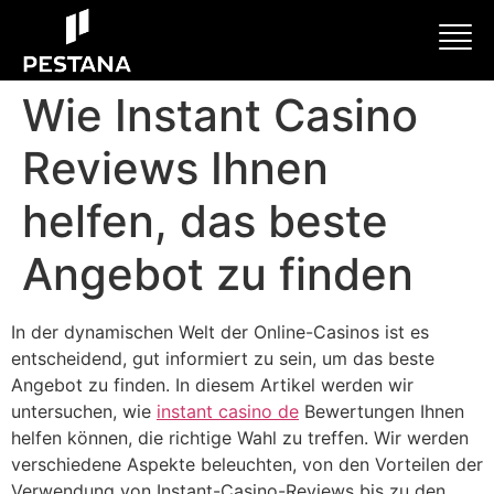
Wie Instant Casino
Reviews Ihnen
helfen, das beste
Angebot zu finden
In der dynamischen Welt der Online-Casinos ist es
entscheidend, gut informiert zu sein, um das beste
Angebot zu finden. In diesem Artikel werden wir
untersuchen, wie
instant casino de
Bewertungen Ihnen
helfen können, die richtige Wahl zu treffen. Wir werden
verschiedene Aspekte beleuchten, von den Vorteilen der
Verwendung von Instant-Casino-Reviews bis zu den