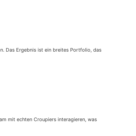
Das Ergebnis ist ein breites Portfolio, das
cam mit echten Croupiers interagieren, was