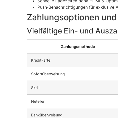
Schnelle Ladezeiten dank HTML5‑Optim
Push‑Benachrichtigungen für exklusive 
Zahlungsoptionen und
Vielfältige Ein- und Aus
Zahlungsmethode
Kreditkarte
Sofortüberweisung
Skrill
Neteller
Banküberweisung