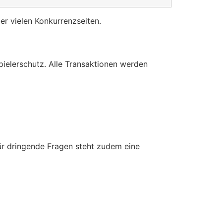
er vielen Konkurrenzseiten.
pielerschutz. Alle Transaktionen werden
ür dringende Fragen steht zudem eine