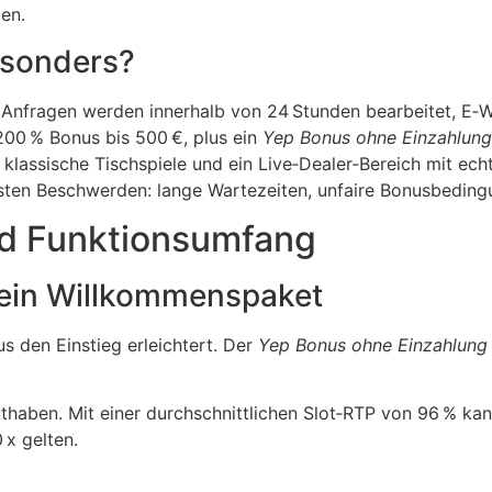
en.
esonders?
 Anfragen werden innerhalb von 24 Stunden bearbeitet, E‑W
00 % Bonus bis 500 €, plus ein
Yep Bonus ohne Einzahlung
 klassische Tischspiele und ein Live‑Dealer‑Bereich mit ech
gsten Beschwerden: lange Wartezeiten, unfaire Bonusbeding
d Funktionsumfang
 ein Willkommenspaket
us den Einstieg erleichtert. Der
Yep Bonus ohne Einzahlung
sguthaben. Mit einer durchschnittlichen Slot‑RTP von 96 % k
 x gelten.