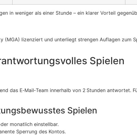
n in weniger als einer Stunde – ein klarer Vorteil gegenüb
y (MGA) lizenziert und unterliegt strengen Auflagen zum S
antwortungsvolles Spielen
rend das E‑Mail‑Team innerhalb von 2 Stunden antwortet. F
tungsbewusstes Spielen
der monatlich einstellbar.
anente Sperrung des Kontos.