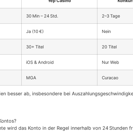
Yep Casino
Konkur
30 Min – 24 Std.
2–3 Tage
Ja (10 €)
Nein
30+ Titel
20 Titel
iOS & Android
Nur Web
MGA
Curacao
ien besser ab, insbesondere bei Auszahlungsgeschwindigk
 Kontos?
wird das Konto in der Regel innerhalb von 24 Stunden fre