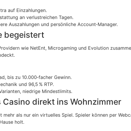
tra auf Einzahlungen.
tattung an verlustreichen Tagen.
llere Auszahlungen und persönliche Account‑Manager.
e begeistert
rovidern wie NetEnt, Microgaming und Evolution zusammen. 
bdeckt.
rad, bis zu 10.000‑facher Gewinn.
echanik und 96,5 % RTP.
arianten, niedrige Mindestlimits.
s Casino direkt ins Wohnzimmer
 mehr als nur ein virtuelles Spiel. Spieler können per Web
Hause holt.