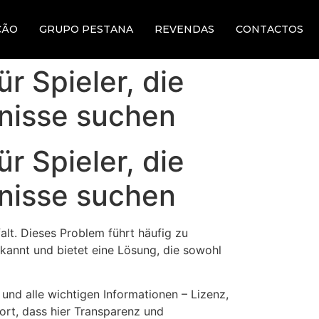
ÇÃO
GRUPO PESTANA
REVENDAS
CONTACTOS
r Spieler, die
bnisse suchen
r Spieler, die
bnisse suchen
lt. Dieses Problem führt häufig zu
kannt und bietet eine Lösung, die sowohl
, und alle wichtigen Informationen – Lizenz,
ort, dass hier Transparenz und