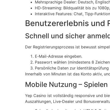
Mehrsprachige Dealer: Deutsch, Englisc
HD‑Streaming: Bildqualität bis zu 1080p
Interaktive Features: Chat, Tipp‑Funktio
Benutzererlebnis und 
Schnell und sicher anmel
Der Registrierungsprozess ist bewusst simpel
E‑Mail-Adresse eingeben.
Passwort wählen (mindestens 8 Zeichen,
Persönliche Daten zur Identitätsprüfung
Innerhalb von Minuten ist das Konto aktiv, un
Mobile Nutzung – Spielen
Yep Casino ist vollständig responsive und bie
Auszahlungen, Live‑Dealer und Bonusverwalt